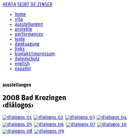
HERTA SEIBT DE ZINSER
home
vita
ausstellungen
projekte
performances
texte
danksagung
links
kontakt/impressum
datenschutz
english
español
ausstellungen
2008 Bad Krozingen
‹diálogos›