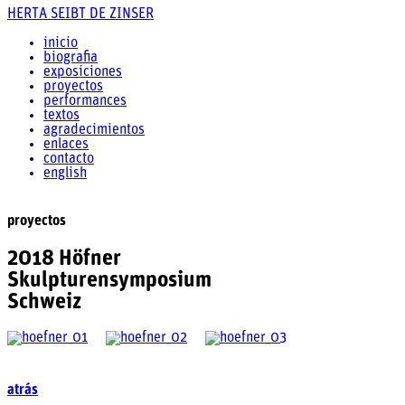
HERTA SEIBT DE ZINSER
inicio
biografia
exposiciones
proyectos
performances
textos
agradecimientos
enlaces
contacto
english
proyectos
2018 Höfner
Skulpturensymposium
Schweiz
atrás