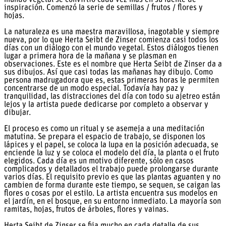
inspiración. Comenzó la serie de semillas / frutos / flores y
hojas.
La naturaleza es una maestra maravillosa, inagotable y siempre
nueva, por lo que Herta Seibt de Zinser comienza casi todos los
días con un diálogo con el mundo vegetal. Estos diálogos tienen
lugar a primera hora de la mañana y se plasman en
observaciones. Este es el nombre que Herta Seibt de Zinser da a
sus dibujos. Así que casi todas las mañanas hay dibujo. Como
persona madrugadora que es, estas primeras horas le permiten
concentrarse de un modo especial. Todavía hay paz y
tranquilidad, las distracciones del día con todo su ajetreo están
lejos y la artista puede dedicarse por completo a observar y
dibujar.
El proceso es como un ritual y se asemeja a una meditación
matutina. Se prepara el espacio de trabajo, se disponen los
lápices y el papel, se coloca la lupa en la posición adecuada, se
enciende la luz y se coloca el modelo del día, la planta o el fruto
elegidos. Cada día es un motivo diferente, sólo en casos
complicados y detallados el trabajo puede prolongarse durante
varios días. El requisito previo es que las plantas aguanten y no
cambien de forma durante este tiempo, se sequen, se caigan las
flores o cosas por el estilo. La artista encuentra sus modelos en
el jardín, en el bosque, en su entorno inmediato. La mayoría son
ramitas, hojas, frutos de árboles, flores y vainas.
Herta Seibt de Zinser se fija mucho en cada detalle de sus