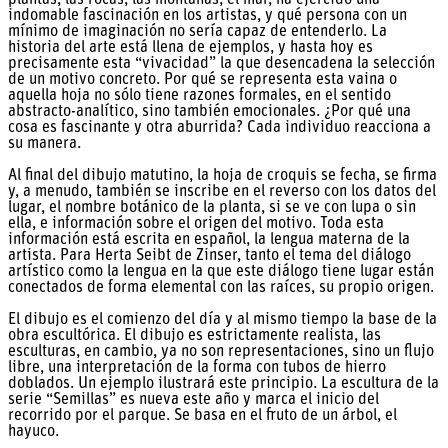
indomable fascinación en los artistas, y qué persona con un
mínimo de imaginación no sería capaz de entenderlo. La
historia del arte está llena de ejemplos, y hasta hoy es
precisamente esta “vivacidad” la que desencadena la selección
de un motivo concreto. Por qué se representa esta vaina o
aquella hoja no sólo tiene razones formales, en el sentido
abstracto-analítico, sino también emocionales. ¿Por qué una
cosa es fascinante y otra aburrida? Cada individuo reacciona a
su manera.
Al final del dibujo matutino, la hoja de croquis se fecha, se firma
y, a menudo, también se inscribe en el reverso con los datos del
lugar, el nombre botánico de la planta, si se ve con lupa o sin
ella, e información sobre el origen del motivo. Toda esta
información está escrita en español, la lengua materna de la
artista. Para Herta Seibt de Zinser, tanto el tema del diálogo
artístico como la lengua en la que este diálogo tiene lugar están
conectados de forma elemental con las raíces, su propio origen.
El dibujo es el comienzo del día y al mismo tiempo la base de la
obra escultórica. El dibujo es estrictamente realista, las
esculturas, en cambio, ya no son representaciones, sino un flujo
libre, una interpretación de la forma con tubos de hierro
doblados. Un ejemplo ilustrará este principio. La escultura de la
serie “Semillas” es nueva este año y marca el inicio del
recorrido por el parque. Se basa en el fruto de un árbol, el
hayuco.