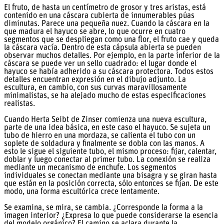
El fruto, de hasta un centímetro de grosor y tres aristas, está
contenido en una cáscara cubierta de innumerables púas
diminutas. Parece una pequeña nuez. Cuando la cáscara en la
que madura el hayuco se abre, lo que ocurre en cuatro
segmentos que se despliegan como una flor, el fruto cae y queda
la cáscara vacía. Dentro de esta cápsula abierta se pueden
observar muchos detalles. Por ejemplo, en la parte inferior de la
cáscara se puede ver un sello cuadrado: el lugar donde el
hayuco se había adherido a su cáscara protectora. Todos estos
detalles encuentran expresión en el dibujo adjunto. La
escultura, en cambio, con sus curvas maravillosamente
minimalistas, se ha alejado mucho de estas especificaciones
realistas.
Cuando Herta Seibt de Zinser comienza una nueva escultura,
parte de una idea básica, en este caso el hayuco. Se sujeta un
tubo de hierro en una mordaza, se calienta el tubo con un
soplete de soldadura y finalmente se dobla con las manos. A
esto le sigue el siguiente tubo, el mismo proceso: fijar, calentar,
doblar y luego conectar al primer tubo. La conexión se realiza
mediante un mecanismo de enchufe. Los segmentos
individuales se conectan mediante una bisagra y se giran hasta
que están en la posición correcta, sólo entonces se fijan. De este
modo, una forma escultórica crece lentamente.
Se examina, se mira, se cambia. ¿Corresponde la forma a la
imagen interior? ¿Expresa lo que puede considerarse la esencia
del modelo orgánico? El camino se aclara durante la