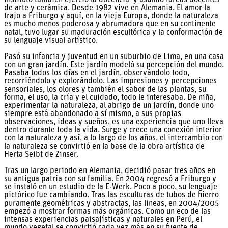
de arte y cerámica. Desde 1982 vive en Alemania. El amor la
trajo a Friburgo y aquí, en la vieja Europa, donde la naturaleza
es mucho menos poderosa y abrumadora que en su continente
natal, tuvo lugar su maduración escultórica y la conformación de
su lenguaje visual artístico.
Pasó su infancia y juventud en un suburbio de Lima, en una casa
con un gran jardín. Este jardín modeló su percepción del mundo.
Pasaba todos los días en el jardín, observándolo todo,
recorriéndolo y explorándolo. Las impresiones y percepciones
sensoriales, los olores y también el sabor de las plantas, su
forma, el uso, la cría y el cuidado, todo le interesaba. De niña,
experimentar la naturaleza, al abrigo de un jardín, donde uno
siempre está abandonado a sí mismo, a sus propias
observaciones, ideas y sueños, es una experiencia que uno lleva
dentro durante toda la vida. Surge y crece una conexión interior
con la naturaleza y así, a lo largo de los años, el intercambio con
la naturaleza se convirtió en la base de la obra artística de
Herta Seibt de Zinser.
Tras un largo periodo en Alemania, decidió pasar tres años en
su antigua patria con su familia. En 2004 regresó a Friburgo y
se instaló en un estudio de la E-Werk. Poco a poco, su lenguaje
pictórico fue cambiando. Tras las esculturas de tubos de hierro
puramente geométricas y abstractas, las lineas, en 2004/2005
empezó a mostrar formas más orgánicas. Como un eco de las
intensas experiencias paisajísticas y naturales en Perú, el
mundo vegetal se convirtió cada vez más en su fuente de