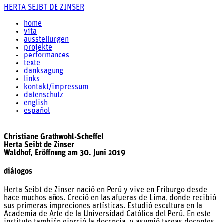
HERTA SEIBT DE ZINSER
home
vita
ausstellungen
projekte
performances
texte
danksagung
links
kontakt/impressum
datenschutz
english
español
Christiane Grathwohl-Scheffel
Herta Seibt de Zinser
Waldhof, Eröffnung am 30. Juni 2019
diálogos
Herta Seibt de Zinser nació en Perú y vive en Friburgo desde
hace muchos años. Creció en las afueras de Lima, donde recibió
sus primeras impreciones artísticas. Estudió escultura en la
Academia de Arte de la Universidad Católica del Perú. En este
instituto también ejerció la docencia y asumió tareas docentes