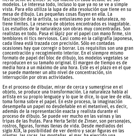
modelos. Le interesa todo, incluso lo que ya no se ve a simple
vista. Para ello utiliza la lupa de alta resolución que tiene en su
mesa de dibujo. Las pequeñas cosas fluyen en ella. La
fascinación de la artista, su entusiasmo por la naturaleza, no
tiene límites. La reserva de objetos encontrados es inagotable.
Los estudios de la naturaleza son obras muy concentradas. Son
realistas en todo. Pasa el lápiz por el papel con mano firme, sin
temblores ni tics nerviosos. Casi como en la caligrafía japonesa,
cada línea está trazada con precisión. Sólo en contadas
ocasiones hay que corregir o borrar. Los requisitos son una gran
concentración y recogimiento interior. En el siempre mismo
formato de papel del bloc de dibujo, los modelos vegetales se
reproducen en su tamaño original. El margen de tiempo es de
media hora a un máximo de una hora. Este es el plazo en el que
se puede mantener un alto nivel de concentración, sin
interrupción por otras actividades.
En el proceso de dibujar, mirar de cerca y sumergirse en el
objeto, se produce una transformación. La naturaleza habla al
artista en su propio lenguaje y lo que le dice, lo que lee de ella,
toma forma sobre el papel. En este proceso, la imaginación
desempeña un papel no desdeñable en el metanivel, es decir,
además de la representación exacta y realista durante el
proceso de dibujo. Se puede ver mucho en las vainas y las
tripas de las frutas. Para Herta Seibt de Zinser, son personajes,
rostros, figuras, formas llenas de vida. Desde mediados del
siglo XIX, la posibilidad de ver dentro y sacar figuras en las
plantas, las rocas, las montañas, el mar, ha ejercido una