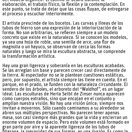
elaboración, el trabajo físico, la flexión y la contemplación. En
este punto, se trata de dejar que las cosas fluyan, de entregarse
al proceso y escuchar interiormente.
El artista prescinde de los bocetos. Las curvas y líneas de los
tubos de hierro son una expresión de la interiorización de la
forma. No son arbitrarias, se refieren siempre a un modelo
concreto que existe en la naturaleza. Si se conocen los modelos,
ya sea una hoja de roble, una semilla de arce, una flor de
magnolia o un hayuco, se observan de cerca las formas
naturales y luego se mira la escultura abstracta, se comprende
la transformación artística.
Hay una gran ligereza y soberanía en las esculturas acabadas.
Se las arreglan sin base y parecen crecer casi directamente de
la tierra. Al espectador no se le plantean cuestiones estáticas,
pero, por supuesto, el artista siempre las tiene en cuenta. En el
parque, en el prado, se funden con la naturaleza circundante. El
sendero de los árboles, el arboreto del “Waldhof”, es un lugar
ideal. Las esculturas de Herta Seibt de Zinser nunca aparecen
como cuerpos extraños, sino que encajan en el conjunto y
amplían nuestra visión. No hay una visión única; siempre nos
invitan a movernos. Sólo cuando caminamos a su alrededor se
abren sus múltiples perspectivas. No parecen tener apenas
masa, son casi siempre más grandes que la vida y encierran un
enorme volumen de espacio. Pero este volumen está formado en
gran parte por aire y la aparente ligereza de los tubos de
filigrana, la ingravidez de sus formas, es una ilusión. Es como la