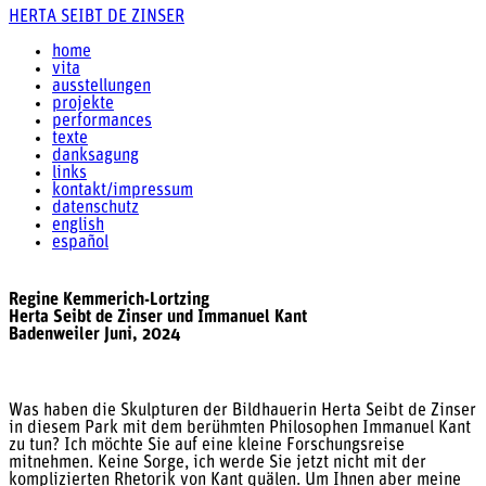
HERTA SEIBT DE ZINSER
home
vita
ausstellungen
projekte
performances
texte
danksagung
links
kontakt/impressum
datenschutz
english
español
Regine Kemmerich-Lortzing
Herta Seibt de Zinser und Immanuel Kant
Badenweiler Juni, 2024
Was haben die Skulpturen der Bildhauerin Herta Seibt de Zinser
in diesem Park mit dem berühmten Philosophen Immanuel Kant
zu tun? Ich möchte Sie auf eine kleine Forschungsreise
mitnehmen. Keine Sorge, ich werde Sie jetzt nicht mit der
komplizierten Rhetorik von Kant quälen. Um Ihnen aber meine