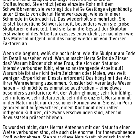
Kraftaufwand. Sie erhitzt jedes einzelne Rohr mit dem
Schweißbrenner, sie verbiegt das heiße Gestänge eigenhändig
unter Einsatz von allerlei Handwerkszeug, wie es in einer
Schmiede in Gebrauch ist. Das wiederholt sie mehrfach. Sie
leistet körperliche Schwerstarbeit, besonders wenn sie große
Skulpturen entwickelt. Und sie kann die Gestalt der Skulptur
erst während des Arbeitsprozesses entwickeln, je nachdem wie
das Material mitgeht, und das hängt wiederum von diversen
Faktoren ab.
Wenn sie beginnt, weiß sie noch nicht, wie die Skulptur am Ende
im Detail aussehen wird. Warum macht Herta Seibt de Zinser
das? Warum bürdet sich eine Frau, die sich der Natur so
intensiv verbunden fühlt, eine so anstrengende Arbeit auf?
Warum bleibt sie nicht beim Zeichnen oder Malen, was weit
weniger körperlichen Einsatz erfordert? Das hängt mit der Art
ihrer Wahrnehmung zusammen. Künstlerisch veranlagte Wesen
haben – ich möchte es einmal so ausdrücken – eine etwas
besonders strukturierte Art der Wahrnehmung: sehr feinfühlig,
sehr intensiv, sehr detailreich, sehr differenziert. Herta nimmt
in der Natur nicht nur die schönen Formen wahr. Sie ist in Peru
geboren und aufgewachsen, einem Kontinent der uralten
indigenen Kulturen, die zwar verschwunden sind, aber im
Bewusstsein präsent blieben.
Es wundert nicht, dass Hertas Antennen mit der Natur in einer
Weise verbunden sind, die auch die enorme, ihr innenwohnende
Kraft wahrnehmen. Sie spürt diese Naturkraft physisch in sich,