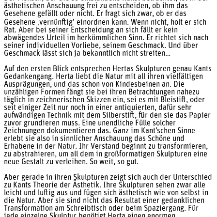
ästhetischen Anschauung frei zu entscheiden, ob ihm das
Gesehene gefällt oder nicht. Er fragt sich zwar, ob er das
Gesehene ‚vernünftig’ einordnen kann. Wenn nicht, holt er sich
Rat. Aber bei seiner Entscheidung an sich fällt er kein
abwägendes Urteil im herkömmlichen Sinn. Er richtet sich nach
seiner individuellen Vorliebe, seinem Geschmack. Und über
Geschmack lässt sich ja bekanntlich nicht streiten…
Auf den ersten Blick entsprechen Hertas Skulpturen genau Kants
Gedankengang. Herta liebt die Natur mit all ihren vielfältigen
Ausprägungen, und das schon von Kindesbeinen an. Die
unzähligen Formen fängt sie bei ihren Betrachtungen nahezu
täglich in zeichnerischen Skizzen ein, sei es mit Bleistift, oder
seit einiger Zeit nur noch in einer antiquierten, dafür sehr
aufwändigen Technik mit dem Silberstift, für den sie das Papier
zuvor grundieren muss. Eine unendliche Fülle solcher
Zeichnungen dokumentieren das. Ganz im Kant’schen Sinne
erlebt sie also in sinnlicher Anschauung das Schöne und
Erhabene in der Natur. Ihr Verstand beginnt zu transformieren,
zu abstrahieren, um all dem in großformatigen Skulpturen eine
neue Gestalt zu verleihen. So weit, so gut.
Aber gerade in ihren Skulpturen zeigt sich auch der Unterschied
zu Kants Theorie der Ästhetik. Ihre Skulpturen sehen zwar alle
leicht und luftig aus und fügen sich ästhetisch wie von selbst in
die Natur. Aber sie sind nicht das Resultat einer gedanklichen
Transformation am Schreibtisch oder beim Spaziergang. Für
jede einzelne Skulptur benötigt Herta einen enormen