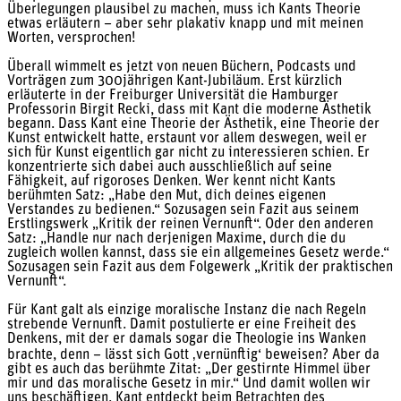
Überlegungen plausibel zu machen, muss ich Kants Theorie
etwas erläutern – aber sehr plakativ knapp und mit meinen
Worten, versprochen!
Überall wimmelt es jetzt von neuen Büchern, Podcasts und
Vorträgen zum 300jährigen Kant-Jubiläum. Erst kürzlich
erläuterte in der Freiburger Universität die Hamburger
Professorin Birgit Recki, dass mit Kant die moderne Ästhetik
begann. Dass Kant eine Theorie der Ästhetik, eine Theorie der
Kunst entwickelt hatte, erstaunt vor allem deswegen, weil er
sich für Kunst eigentlich gar nicht zu interessieren schien. Er
konzentrierte sich dabei auch ausschließlich auf seine
Fähigkeit, auf rigoroses Denken. Wer kennt nicht Kants
berühmten Satz: „Habe den Mut, dich deines eigenen
Verstandes zu bedienen.“ Sozusagen sein Fazit aus seinem
Erstlingswerk „Kritik der reinen Vernunft“. Oder den anderen
Satz: „Handle nur nach derjenigen Maxime, durch die du
zugleich wollen kannst, dass sie ein allgemeines Gesetz werde.“
Sozusagen sein Fazit aus dem Folgewerk „Kritik der praktischen
Vernunft“.
Für Kant galt als einzige moralische Instanz die nach Regeln
strebende Vernunft. Damit postulierte er eine Freiheit des
Denkens, mit der er damals sogar die Theologie ins Wanken
brachte, denn – lässt sich Gott ‚vernünftig‘ beweisen? Aber da
gibt es auch das berühmte Zitat: „Der gestirnte Himmel über
mir und das moralische Gesetz in mir.“ Und damit wollen wir
uns beschäftigen. Kant entdeckt beim Betrachten des