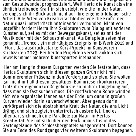
zum Gestaltwandel prognostiziert. Weil Herta die Kunst als eine
ähnlich treibende Kraft in sich erlebt, wie die in der Natur,
verengt sich ihr Blick auch nicht auf ihre eigene bildhauerische
Arbeit. Alle Arten von Kreativität bleiben wie die Kräfte der
Natur quasi unterirdisch miteinander verbunden. Nicht von
ungefähr fordert Herta ihre Skulpturen zum Dialog mit anderen
Künsten auf, sei es mit der Bewegungskunst, sei es mit der
Musik oder mit der Schauspielkunst. Als Beispiele seien hier
genannt: „Tronco“, ein mehrtägiges Ereignis im E-Werk 2015 und
„Flor“, das ausdrucksstarke Kurz-Projekt im Kunstverein
Kirchzarten 2023. Bei beiden Projekten verschränkten sich
jeweils immer mehrere Kunstsparten ineinander.
Hier am Hang in diesem Kurgarten werden Sie feststellen, dass
Hertas Skulpturen sich in diesem ganzen Grün nicht mit
dominierender Präsenz in den Vordergrund spielen. Sie wollen
gar nicht mit all diesen gewaltigen Baumriesen konkurrieren.
Trotz ihrer eigenen Größe gehen sie so in ihrer Umgebung auf,
dass man sie fast suchen muss. Die rostfarbenen Rohre winden
sich wie organische Lianen aus der Erde, um dann in großen
Kurven wieder darin zu verschwinden. Aber genau darin
verkörpert sich die abstrahierte Kraft der Natur, die ans Licht
drängt und sich zugleich unterirdisch ausbreitet. Und es
offenbart sich noch eine Parallele zur Natur in Hertas
Kreativität. Sie hat sich über den Park hinaus bis in das
Gartengelände des Schlossberghotels ausgebreitet. Dort können
Sie am Ende des Rundgangs vier weiteren Skulpturen begegnen.