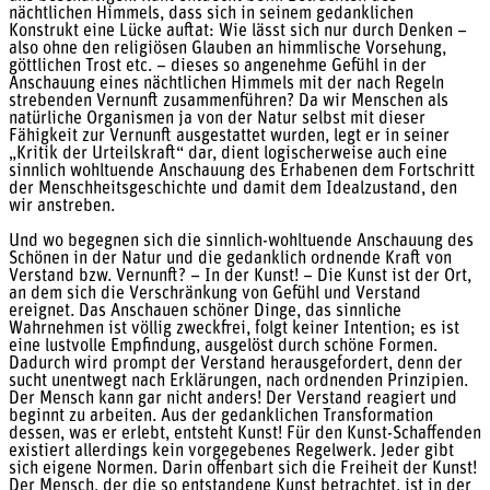
nächtlichen Himmels, dass sich in seinem gedanklichen
Konstrukt eine Lücke auftat: Wie lässt sich nur durch Denken –
also ohne den religiösen Glauben an himmlische Vorsehung,
göttlichen Trost etc. – dieses so angenehme Gefühl in der
Anschauung eines nächtlichen Himmels mit der nach Regeln
strebenden Vernunft zusammenführen? Da wir Menschen als
natürliche Organismen ja von der Natur selbst mit dieser
Fähigkeit zur Vernunft ausgestattet wurden, legt er in seiner
„Kritik der Urteilskraft“ dar, dient logischerweise auch eine
sinnlich wohltuende Anschauung des Erhabenen dem Fortschritt
der Menschheitsgeschichte und damit dem Idealzustand, den
wir anstreben.
Und wo begegnen sich die sinnlich-wohltuende Anschauung des
Schönen in der Natur und die gedanklich ordnende Kraft von
Verstand bzw. Vernunft? – In der Kunst! – Die Kunst ist der Ort,
an dem sich die Verschränkung von Gefühl und Verstand
ereignet. Das Anschauen schöner Dinge, das sinnliche
Wahrnehmen ist völlig zweckfrei, folgt keiner Intention; es ist
eine lustvolle Empfindung, ausgelöst durch schöne Formen.
Dadurch wird prompt der Verstand herausgefordert, denn der
sucht unentwegt nach Erklärungen, nach ordnenden Prinzipien.
Der Mensch kann gar nicht anders! Der Verstand reagiert und
beginnt zu arbeiten. Aus der gedanklichen Transformation
dessen, was er erlebt, entsteht Kunst! Für den Kunst-Schaffenden
existiert allerdings kein vorgegebenes Regelwerk. Jeder gibt
sich eigene Normen. Darin offenbart sich die Freiheit der Kunst!
Der Mensch, der die so entstandene Kunst betrachtet, ist in der